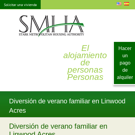
saltar
Solicitar una vivienda
al
contenido
El
Hacer
alojamiento
un
de
pago
personas
de
Personas
alquiler
Diversión de verano familiar en Linwood
Acres
Diversión de verano familiar en
Linwood Acres