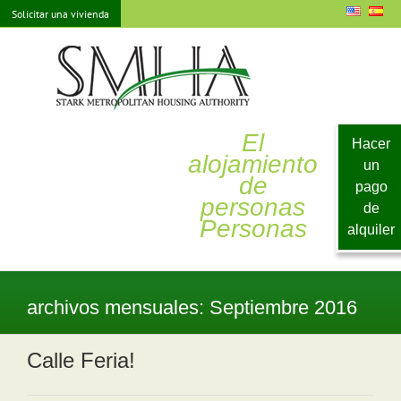
saltar
Solicitar una vivienda
al
contenido
El
Hacer
alojamiento
un
de
pago
personas
de
Personas
alquiler
archivos mensuales:
Septiembre 2016
Calle Feria!