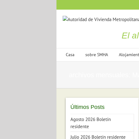
saltar
al
contenido
El a
Casa
sobre SMHA
Alojamien
archivos mensuales:
M
Últimos Posts
Agosto 2026 Boletín
residente
Julio 2026 Boletín residente