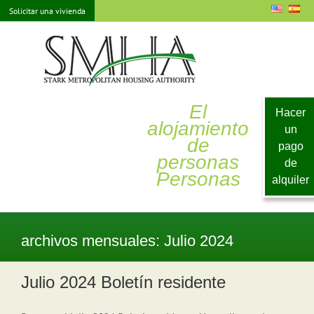
saltar
Solicitar una vivienda
al
contenido
El
Hacer
alojamiento
un
de
pago
personas
de
Personas
alquiler
archivos mensuales:
Julio 2024
Julio 2024 Boletín residente