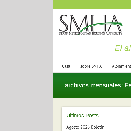
saltar
al
contenido
El a
Casa
sobre SMHA
Alojamien
archivos mensuales:
Fe
Últimos Posts
Agosto 2026 Boletín