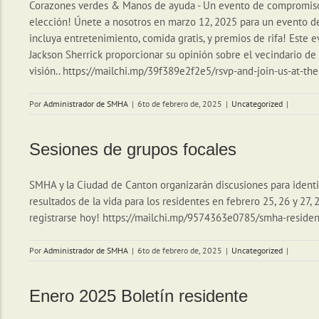
Corazones verdes & Manos de ayuda - Un evento de compromiso 
elección! Únete a nosotros en marzo 12, 2025 para un evento 
incluya entretenimiento, comida gratis, y premios de rifa! Este e
Jackson Sherrick proporcionar su opinión sobre el vecindario de
visión.. https://mailchi.mp/39f389e2f2e5/rsvp-and-join-us-at-th
Por
Administrador de SMHA
|
6to de febrero de, 2025
|
Uncategorized
|
Sesiones de grupos focales
SMHA y la Ciudad de Canton organizarán discusiones para identi
resultados de la vida para los residentes en febrero 25, 26 y 27,
registrarse hoy! https://mailchi.mp/9574363e0785/smha-reside
Por
Administrador de SMHA
|
6to de febrero de, 2025
|
Uncategorized
|
Enero 2025 Boletín residente