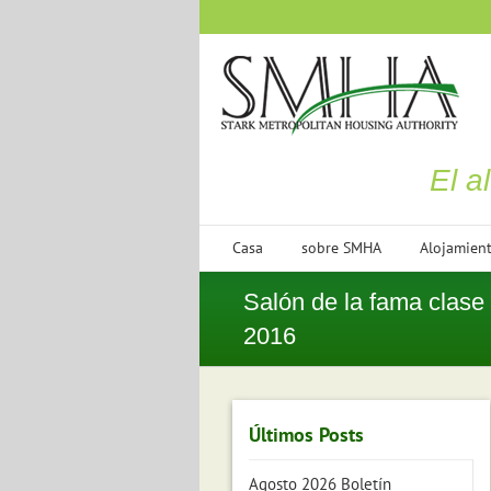
saltar
al
contenido
El a
Casa
sobre SMHA
Alojamien
Salón de la fama clase
2016
Últimos Posts
Agosto 2026 Boletín