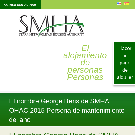
saltar
Solicitar una vivienda
al
contenido
El
Hacer
alojamiento
un
de
pago
personas
de
Personas
alquiler
El nombre George Beris de SMHA
OHAC 2015 Persona de mantenimiento
del año