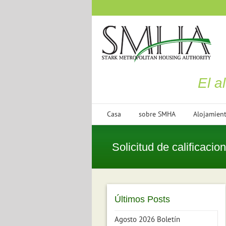
saltar
al
contenido
El a
Casa
sobre SMHA
Alojamien
Solicitud de calificacio
Últimos Posts
Agosto 2026 Boletín