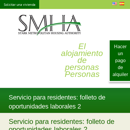
saltar
Solicitar una vivienda
al
contenido
El
Hacer
alojamiento
un
de
pago
personas
de
Personas
alquiler
Servicio para residentes: folleto de
oportunidades laborales 2
Servicio para residentes: folleto de
oportunidades laborales 2