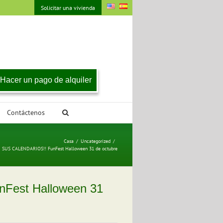
Solicitar una vivienda
Hacer un pago de alquiler
Contáctenos
Casa
/
Uncategorized
/
US CALENDARIOS!! FunFest Halloween 31 de octubre
est Halloween 31