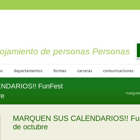
lojamiento de personas Personas
to
departamentos
formas
carreras
comunicaciones
DARIOS!! FunFest
MARQUEN S
re
MARQUEN SUS CALENDARIOS!! FunF
de octubre