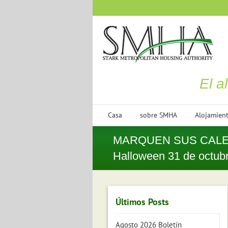
saltar
al
contenido
El a
Casa
sobre SMHA
Alojamien
MARQUEN SUS CALEN
Halloween 31 de octub
Últimos Posts
Agosto 2026 Boletín