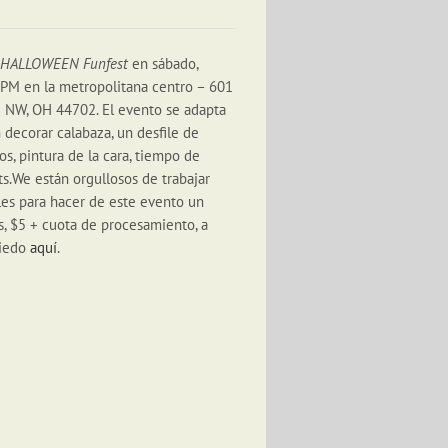
a
HALLOWEEN Funfest
en sábado,
 PM en la metropolitana centro – 601
 NW, OH 44702. El evento se adapta
n decorar calabaza, un desfile de
gos, pintura de la cara, tiempo de
ts.We
están orgullosos de trabajar
les para hacer de este evento un
s, $5 + cuota de procesamiento, a
miedo
aquí
.