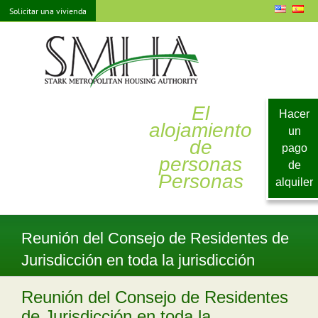
saltar
Solicitar una vivienda
al
contenido
El
Hacer
alojamiento
un
de
pago
personas
de
Personas
alquiler
Reunión del Consejo de Residentes de
Jurisdicción en toda la jurisdicción
Reunión del Consejo de Residentes
de Jurisdicción en toda la