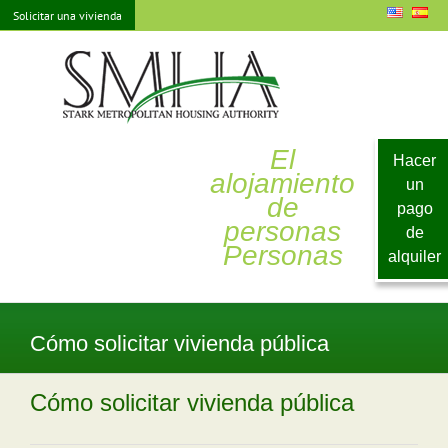
saltar
Solicitar una vivienda
al
contenido
El
Hacer
alojamiento
un
de
pago
personas
de
Personas
alquiler
Cómo solicitar vivienda pública
Cómo solicitar vivienda pública