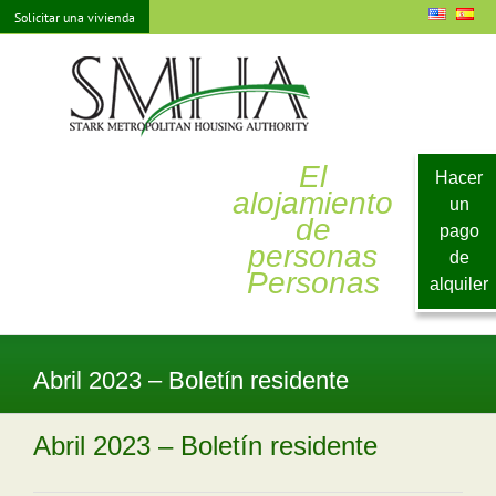
saltar
Solicitar una vivienda
al
contenido
El
Hacer
alojamiento
un
de
pago
personas
de
Personas
alquiler
Abril 2023 – Boletín residente
Abril 2023 – Boletín residente