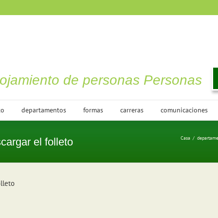
lojamiento de personas Personas
to
departamentos
formas
carreras
comunicaciones
Casa
/
departame
argar el folleto
lleto