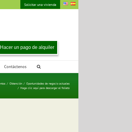
Solicitar una vivienda
Hacer un pago de alquiler
Contáctenos
ntos
/
Obtención
/
Oportunidades de negocio actuales
/
Haga clic aquí para descargar el folleto