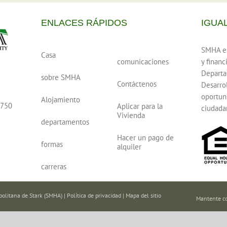
ENLACES RÁPIDOS
IGUA
SMHA es
Casa
comunicaciones
y financ
e
Departa
sobre SMHA
Contáctenos
Desarro
oportun
Alojamiento
0750
Aplicar para la
ciudada
Vivienda
departamentos
Hacer un pago de
formas
alquiler
carreras
olitana de Stark (SMHA) |
Política de privacidad
|
Mapa del sitio
Mantente c