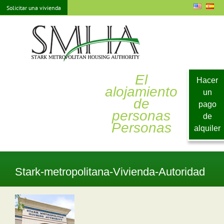
saltar
Solicitar una vivienda
al
contenido
El
Hacer
alojamiento
un
de
pago
personas
de
Personas
alquiler
Stark-metropolitana-Vivienda-Autoridad